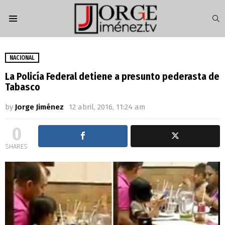
S
Menu
NACIONAL
La Policía Federal detiene a presunto pederasta de
Tabasco
by
Jorge Jiménez
12 abril, 2016, 11:24 am
0
SHARES