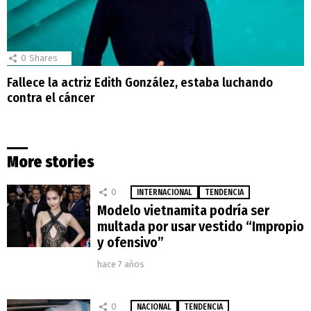
0
Shares
Fallece la actriz Edith González, estaba luchando
contra el cáncer
More stories
0
INTERNACIONAL
TENDENCIA
Modelo vietnamita podría ser
multada por usar vestido “Impropio
y ofensivo”
hace 7 años
0
NACIONAL
TENDENCIA