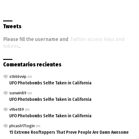
Tweets
Please fill the username and
Twitter access keys and
tokens
.
Comentarios recientes
st666vvip
on
UFO Photobombs Selfie Taken in California
sunwin89
on
UFO Photobombs Selfie Taken in California
v9bet89
on
UFO Photobombs Selfie Taken in California
phcash17login
on
15 Extreme Rooftoppers That Prove People Are Damn Awesome