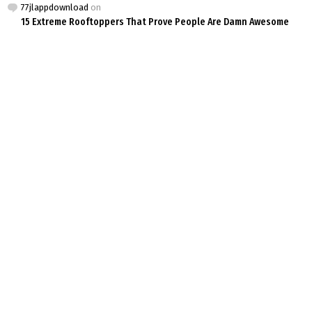
77jlappdownload
on
15 Extreme Rooftoppers That Prove People Are Damn Awesome