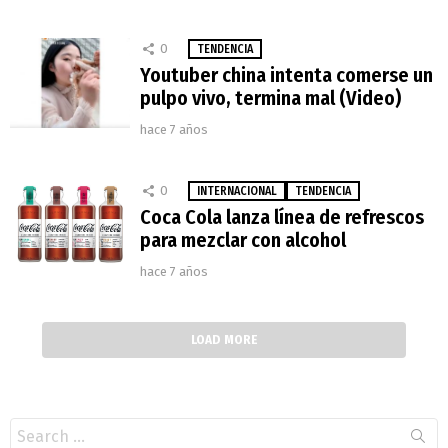
0
TENDENCIA
Youtuber china intenta comerse un
pulpo vivo, termina mal (Video)
hace 7 años
0
INTERNACIONAL
TENDENCIA
Coca Cola lanza línea de refrescos
para mezclar con alcohol
hace 7 años
LOAD MORE
Search
for: