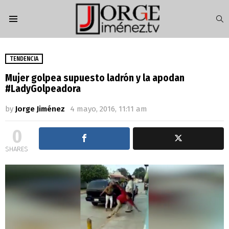
S
Menu
TENDENCIA
Mujer golpea supuesto ladrón y la apodan
#LadyGolpeadora
by
Jorge Jiménez
4 mayo, 2016, 11:11 am
0
SHARES