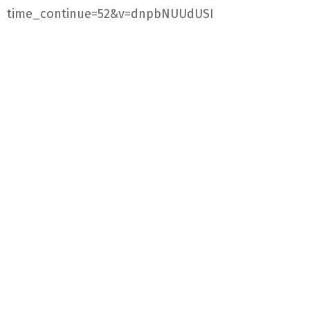
time_continue=52&v=dnpbNUUdUSI