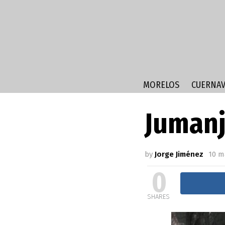
MORELOS
CUERNAV
Jumanj
by
Jorge Jiménez
10 m
0
SHARES