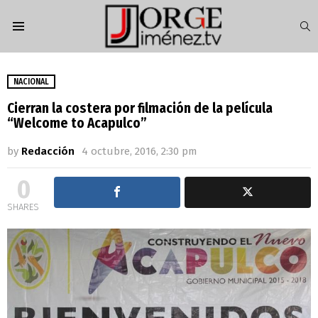
S
Menu
NACIONAL
Cierran la costera por filmación de la película
“Welcome to Acapulco”
by
Redacción
4 octubre, 2016, 2:30 pm
0
SHARES