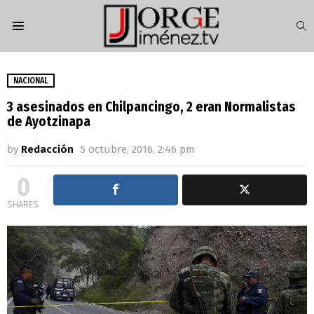
S
Menu
NACIONAL
3 asesinados en Chilpancingo, 2 eran Normalistas
de Ayotzinapa
by
Redacción
5 octubre, 2016, 2:46 pm
0
SHARES