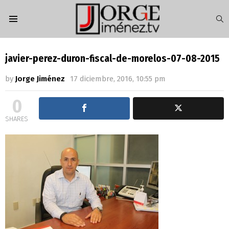
S
Menu
javier-perez-duron-fiscal-de-morelos-07-08-2015
by
Jorge Jiménez
17 diciembre, 2016, 10:55 pm
0
SHARES