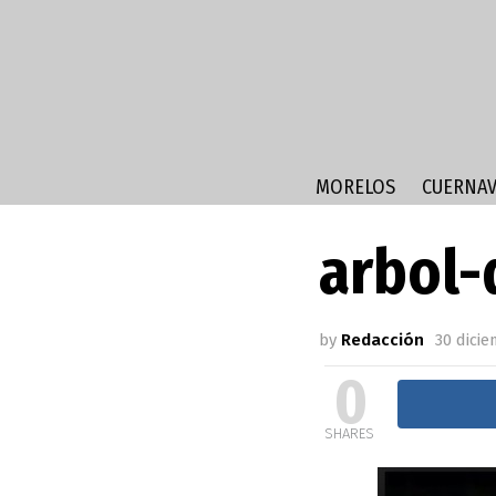
MORELOS
CUERNAV
arbol-
by
Redacción
30 dicie
0
SHARES