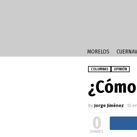
MORELOS
CUERNAV
COLUMNAS
OPINIÓN
¿Cómo 
by
Jorge Jiménez
12 e
0
SHARES