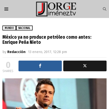
S
Menu
MUNDO
NACIONAL
México ya no produce petróleo como antes:
Enrique Peña Nieto
by
Redacción
13 enero, 2017, 12:28 pm
0
SHARES