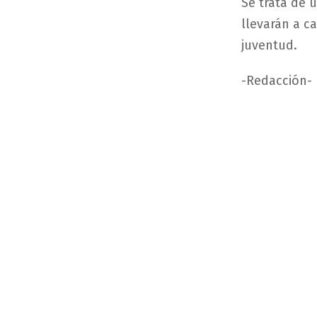
Se trata de 
llevarán a c
juventud.
-Redacción-