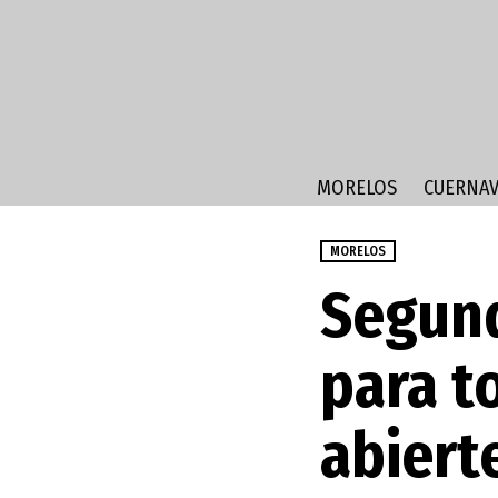
MORELOS
CUERNAV
MORELOS
Segund
para t
abiert