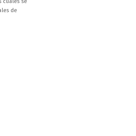
s cuales se
ales de