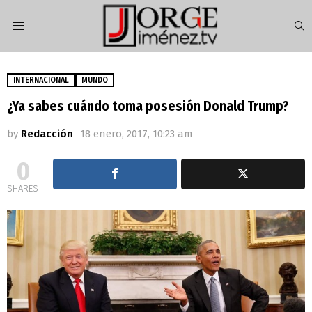
S
Menu
INTERNACIONAL
MUNDO
¿Ya sabes cuándo toma posesión Donald Trump?
by
Redacción
18 enero, 2017, 10:23 am
0
SHARES