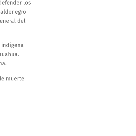
defender los
 Baldenegro
eneral del
 indígena
ihuahua.
na.
 de muerte