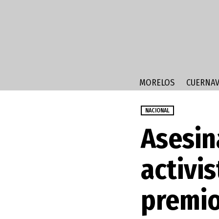
MORELOS
CUERNAV
NACIONAL
Asesin
activi
premi