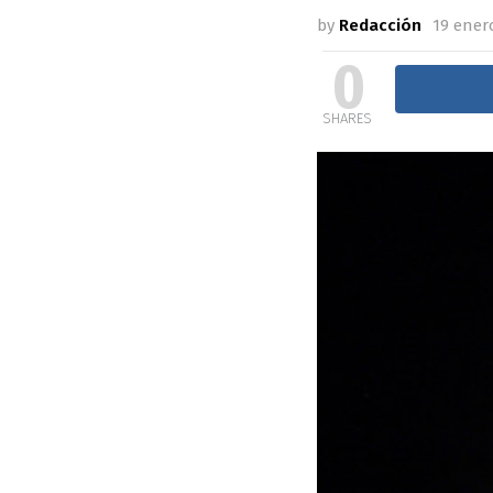
by
Redacción
19 enero
0
SHARES