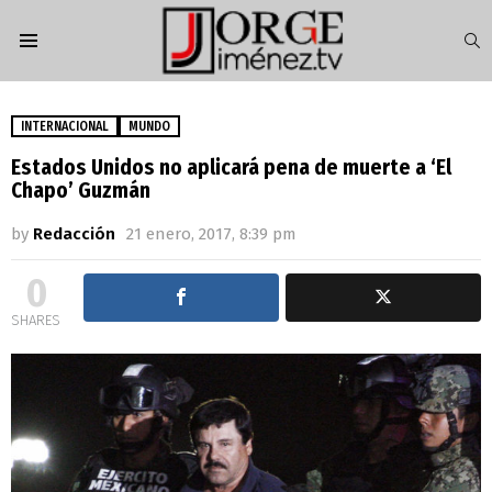
S
Menu
INTERNACIONAL
MUNDO
Estados Unidos no aplicará pena de muerte a ‘El
Chapo’ Guzmán
by
Redacción
21 enero, 2017, 8:39 pm
0
SHARES