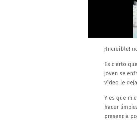
¡Increíble! n
Es cierto qu
joven se enf
vídeo le dej
Y es que mie
hacer limpie
presencia po