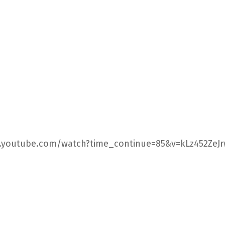
.youtube.com/watch?time_continue=85&v=kLz452ZeJ