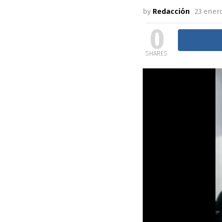
by
Redacción
23 enero
0
SHARES