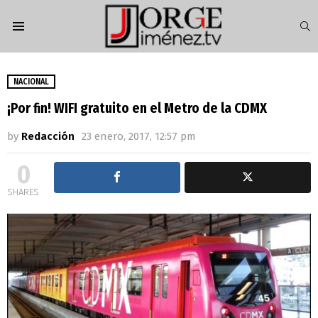
S
Menu
NACIONAL
¡Por fin! WIFI gratuito en el Metro de la CDMX
by
Redacción
23 enero, 2017, 12:57 pm
0
SHARES