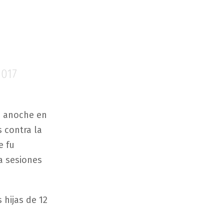
2017
da anoche en
 contra la
e fu
a sesiones
 hijas de 12