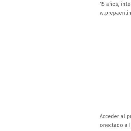
15
años
,
int
w.prepaenli
Acceder
al
p
onectado
a I