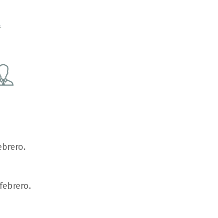
ebrero
.
febrero
.