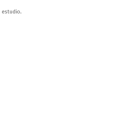
e
estudio
.