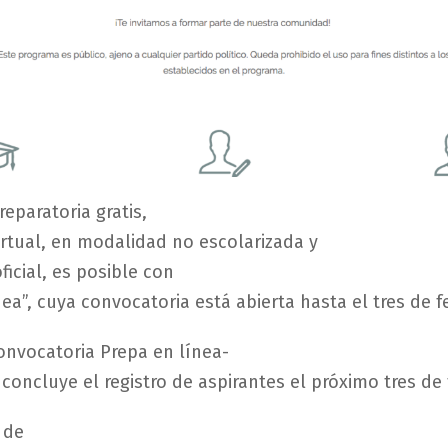
reparatoria
gratis,
irtual,
en
modalidad
no
escolarizada
y
ficial
,
es
posible
con
nea
”,
cuya
convocatoria
está
abierta
hasta el
tres
de
f
onvocatoria
Prepa
en
línea
-
7
concluye
el
registro
de
aspirantes
el
próximo
tres
de
de