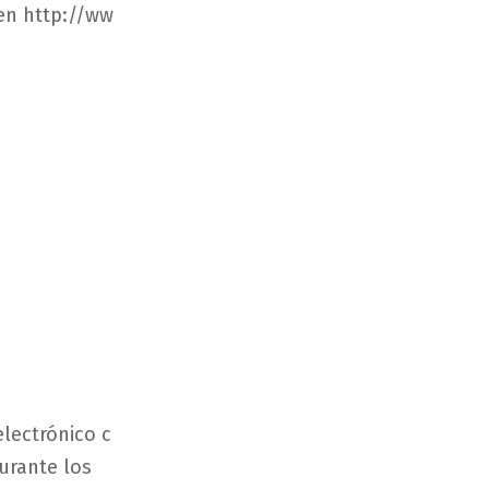
en
htt
p://ww
electrónico
c
urante
los