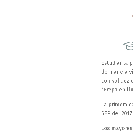
Estudiar
la
p
de
manera
v
con
validez
o
“
Prepa
en
lí
La
primera
c
SEP
del
201
Los
mayores