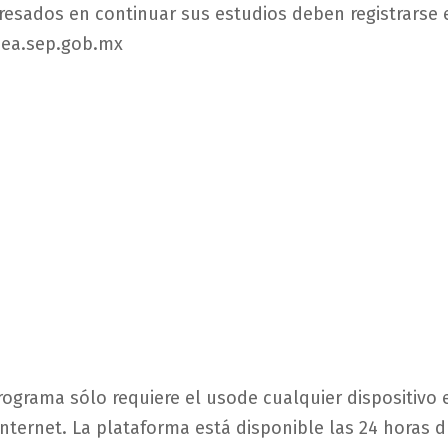
eresados
en
continuar
sus
estudios
deben
registrarse
nea.sep.gob.mx
rograma
sólo
requiere
el
uso
de
cualquier
dispositivo
nternet. La
plataforma
está
disponible
las
24 horas
d