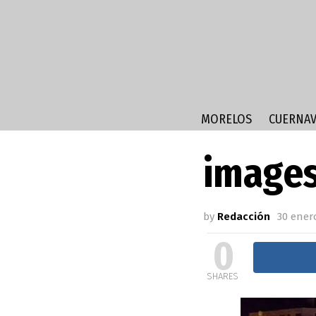
MORELOS
CUERNAV
images
by
Redacción
30 enero
0
SHARES