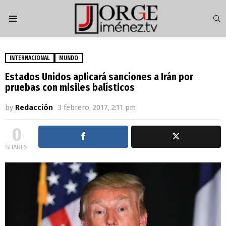
S
Menu
INTERNACIONAL
MUNDO
Estados Unidos aplicará sanciones a Irán por
pruebas con misiles balísticos
by
Redacción
3 febrero, 2017, 2:11 pm
0
SHARES