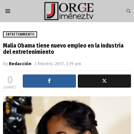
S
Menu
ENTRETENIMIENTO
Malia Obama tiene nuevo empleo en la industria
del entretenimiento
by
Redacción
3 febrero, 2017, 2:39 pm
0
SHARES