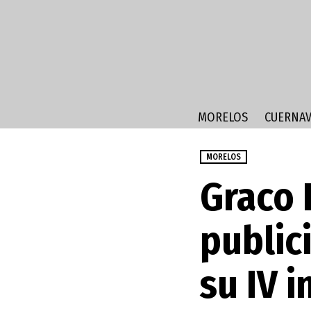
MORELOS
CUERNAV
MORELOS
Graco 
public
su IV 