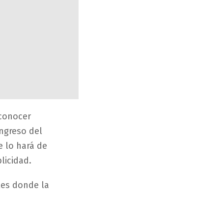
 conocer
ngreso del
e lo hará de
licidad.
les donde la