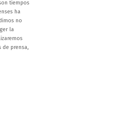
 son tiempos
lenses ha
idimos no
ger la
lizaremos
 de prensa,