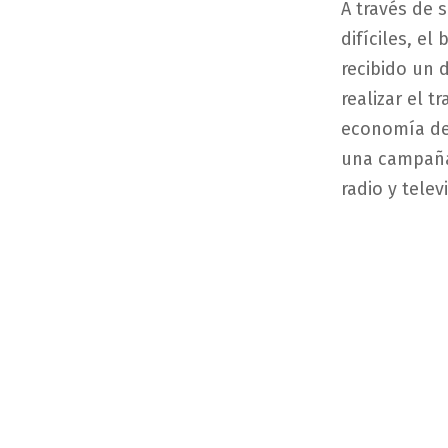
A través de 
difíciles, el
recibido un 
realizar el t
economía de 
una campaña
radio y televi