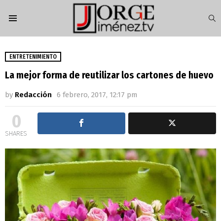
S
Menu
ENTRETENIMIENTO
La mejor forma de reutilizar los cartones de huevo
by
Redacción
6 febrero, 2017, 12:17 pm
0
SHARES