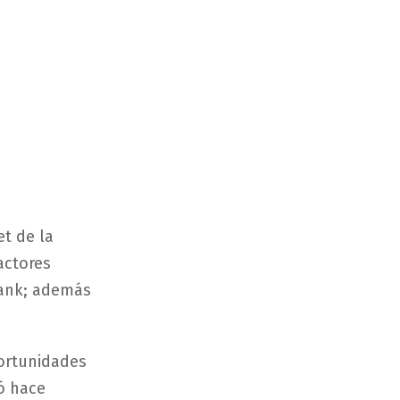
et de la
actores
bank; además
portunidades
só hace