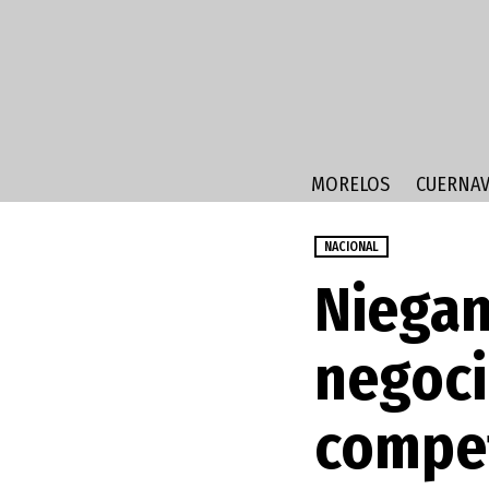
MORELOS
CUERNAV
NACIONAL
Niegan
negoci
compe