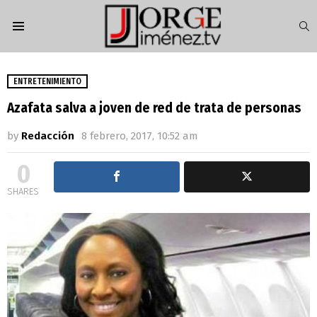
S
Menu
ENTRETENIMIENTO
Azafata salva a joven de red de trata de personas
by
Redacción
8 febrero, 2017, 10:52 am
0
SHARES