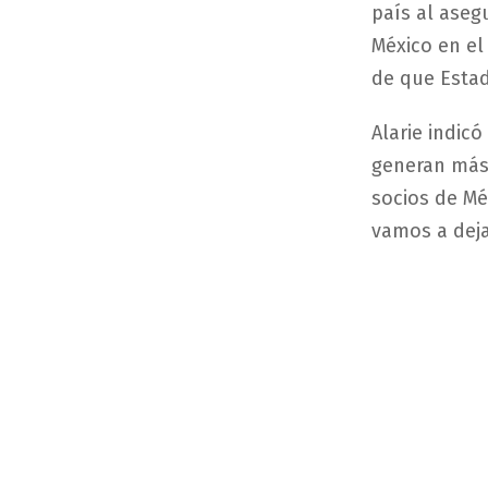
país al aseg
México en el
de que Estad
Alarie indic
generan más 
socios de Mé
vamos a deja