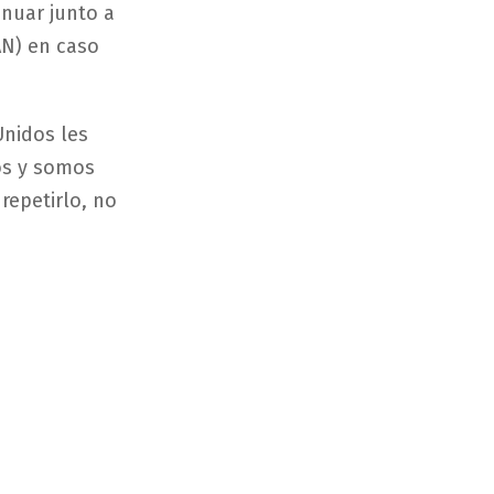
nuar junto a
AN) en caso
Unidos les
os y somos
repetirlo, no