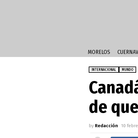
MORELOS
CUERNAV
INTERNACIONAL
MUNDO
Canadá
de que
by
Redacción
10 febre