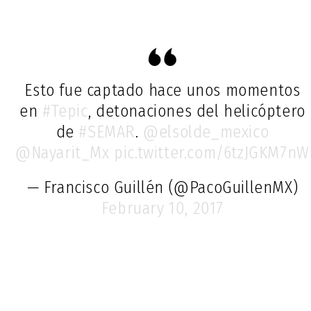
Esto fue captado hace unos momentos
en
#Tepic
, detonaciones del helicóptero
de
#SEMAR
.
@elsolde_mexico
@Nayarit_Mx
pic.twitter.com/6tzJGKM7nW
— Francisco Guillén (@PacoGuillenMX)
February 10, 2017