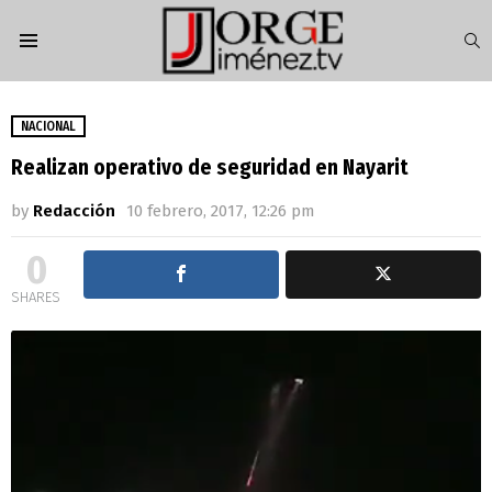
S
Menu
NACIONAL
Realizan operativo de seguridad en Nayarit
by
Redacción
10 febrero, 2017, 12:26 pm
0
SHARES