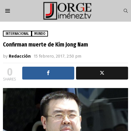
S
Menu
INTERNACIONAL
MUNDO
Confirman muerte de Kim Jong Nam
by
Redacción
15 febrero, 2017, 2:50 pm
0
SHARES