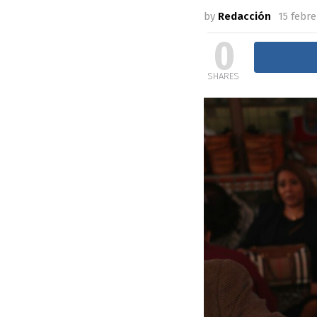
by
Redacción
15 febre
0
SHARES