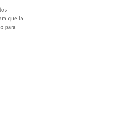
los
ara que la
mo para