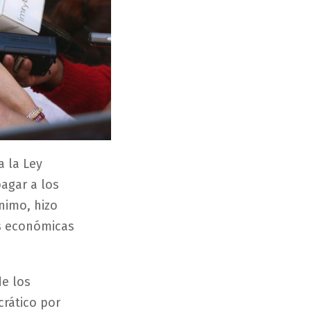
a la Ley
agar a los
nimo, hizo
es económicas
de los
rático por