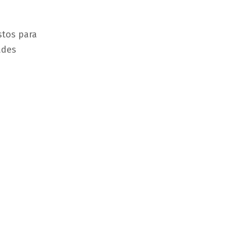
stos para
ades