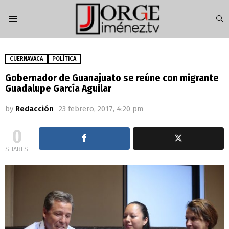
S
Menu
CUERNAVACA
POLÍTICA
Gobernador de Guanajuato se reúne con migrante
Guadalupe García Aguilar
by
Redacción
23 febrero, 2017, 4:20 pm
0
SHARES