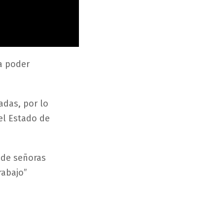
ra poder
adas, por lo
del Estado de
o de señoras
rabajo”