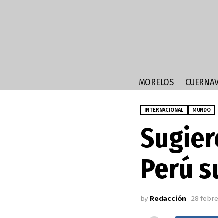
MORELOS
CUERNAV
INTERNACIONAL
MUNDO
Sugier
Perú s
by
Redacción
28 febre