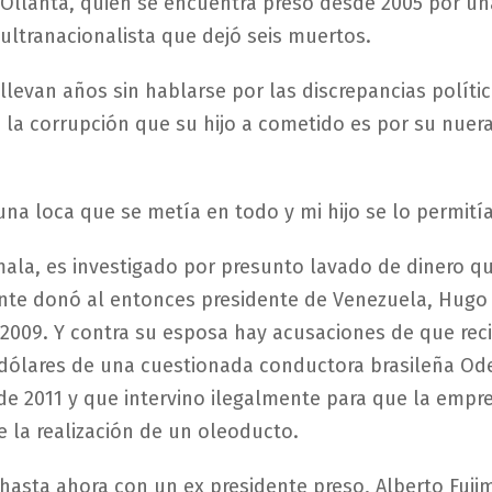
Ollanta, quien se encuentra preso desde 2005 por un
 ultranacionalista que dejó seis muertos.
 llevan años sin hablarse por las discrepancias política
 la corrupción que su hijo a cometido es por su nuer
una loca que se metía en todo y mi hijo se lo permití
la, es investigado por presunto lavado de dinero q
te donó al entonces presidente de Venezuela, Hugo
 2009. Y contra su esposa hay acusaciones de que reci
dólares de una cuestionada conductora brasileña Od
e 2011 y que intervino ilegalmente para que la empre
 la realización de un oleoducto.
hasta ahora con un ex presidente preso, Alberto Fuji