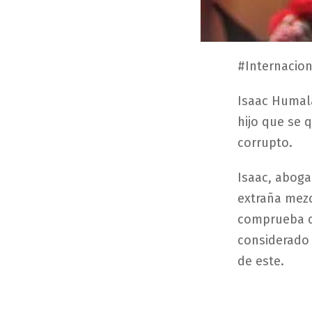
#Internacion
Isaac Humala
hijo que se 
corrupto.
Isaac, aboga
extraña mezc
comprueba qu
considerado 
de este.