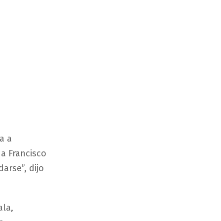
a a
 a Francisco
arse”, dijo
ala,