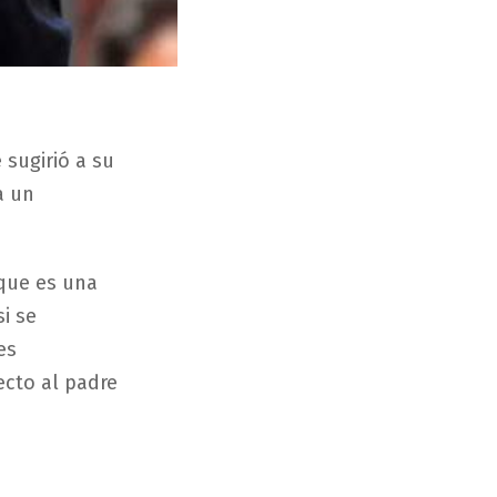
 sugirió a su
a un
 que es una
i se
es
ecto al padre