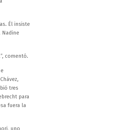
a
s. Él insiste
a Nadine
a”, comentó.
ue
 Chávez,
bió tres
ebrecht para
sa fuera la
mori, uno