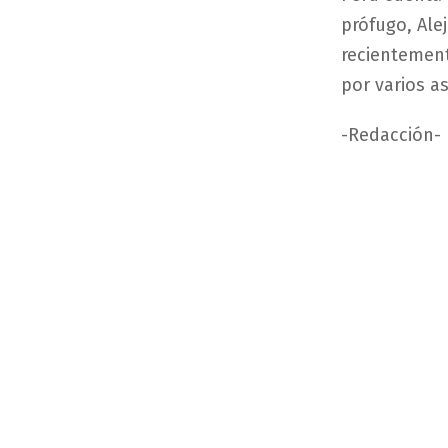
prófugo, Ale
recientement
por varios a
-Redacción-