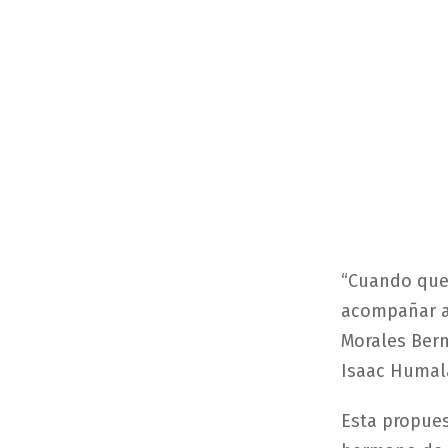
“Cuando queb
acompañar a 
Morales Berm
Isaac Humala
Esta propues