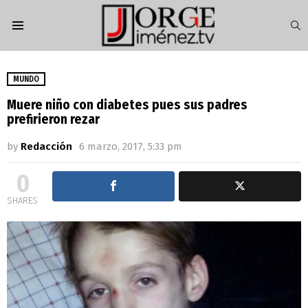
S
Menu
MUNDO
Muere niño con diabetes pues sus padres
prefirieron rezar
by
Redacción
6 marzo, 2017, 5:33 pm
0
SHARES