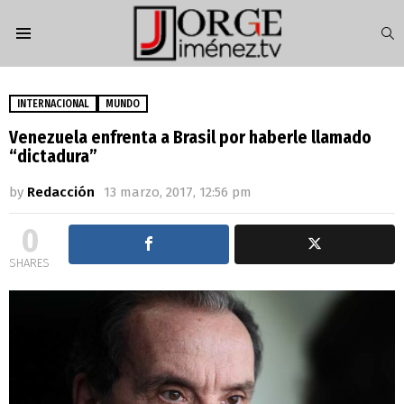
S
Menu
INTERNACIONAL
MUNDO
Venezuela enfrenta a Brasil por haberle llamado
“dictadura”
by
Redacción
13 marzo, 2017, 12:56 pm
0
SHARES