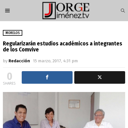
S
Menu
MORELOS
Regularizarán estudios académicos a integrantes
de los Comvive
by
Redacción
15 marzo, 2017, 4:31 pm
0
SHARES