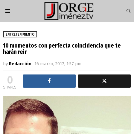
S
Menu
ENTRETENIMIENTO
10 momentos con perfecta coincidencia que te
harán reir
by
Redacción
16 marzo, 2017, 1:57 pm
0
SHARES