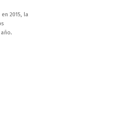
 en 2015, la
os
 año.