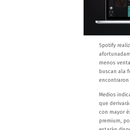
Spotify real
afortunadam
menos ventaj
buscan ala f
encontraron 
Medios indic
que derivará
con mayor éx
premium, por
estarán disp