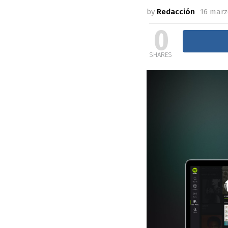
by
Redacción
16 marz
0
SHARES