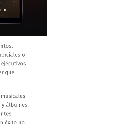
ntos,
erciales o
 ejecutivos
er que
 musicales
s y álbumes
entes
n éxito no