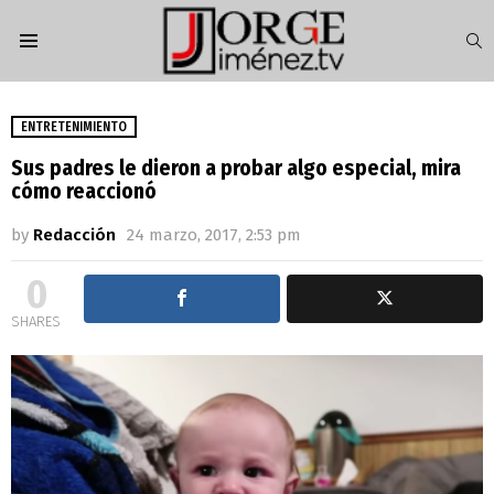
S
Menu
ENTRETENIMIENTO
Sus padres le dieron a probar algo especial, mira
cómo reaccionó
by
Redacción
24 marzo, 2017, 2:53 pm
0
SHARES