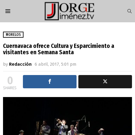
S
Menu
MORELOS
Cuernavaca ofrece Cultura y Esparcimiento a
visitantes en Semana Santa
by
Redacción
6 abril, 2017, 5:01 pm
0
SHARES