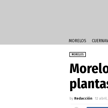
MORELOS
CUERNAV
MORELOS
Morelo
planta
by
Redacción
12 abril