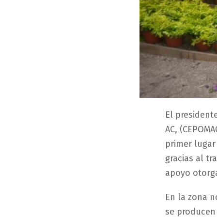
El president
AC, (CEPOMAC
primer lugar
gracias al t
apoyo otorga
En la zona n
se producen 