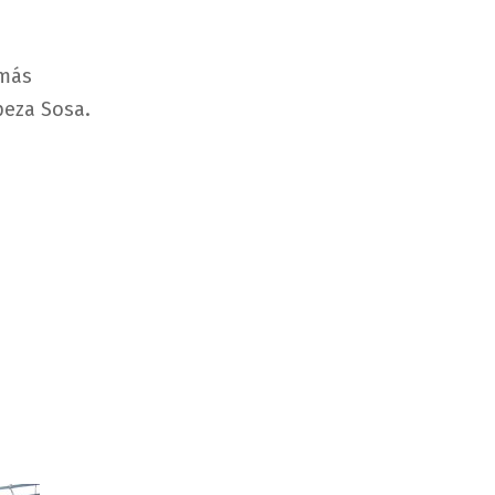
 más
peza Sosa.