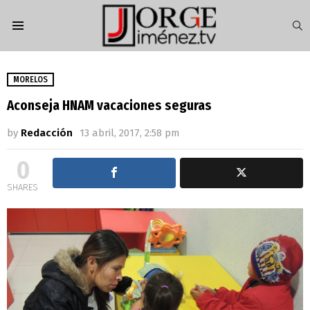
S
Menu
MORELOS
Aconseja HNAM vacaciones seguras
by
Redacción
13 abril, 2017, 2:58 pm
0
SHARES