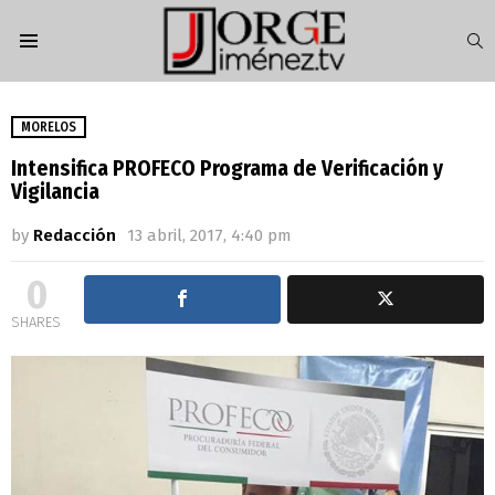
S
Menu
MORELOS
Intensifica PROFECO Programa de Verificación y
Vigilancia
by
Redacción
13 abril, 2017, 4:40 pm
0
SHARES