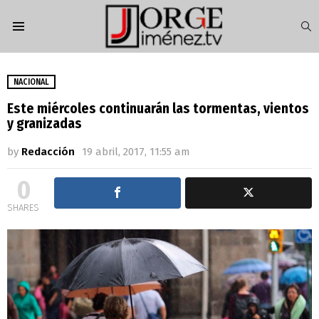
S
Menu
NACIONAL
Este miércoles continuarán las tormentas, vientos
y granizadas
by
Redacción
19 abril, 2017, 11:55 am
0
SHARES