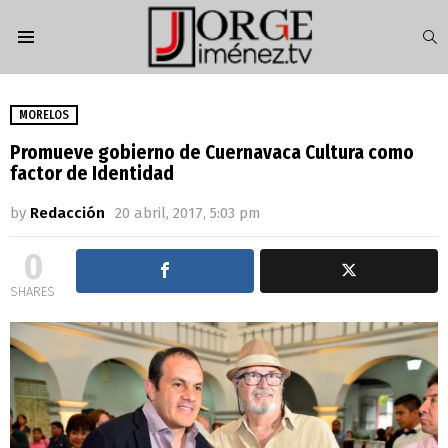
S
Menu
MORELOS
Promueve gobierno de Cuernavaca Cultura como
factor de Identidad
by
Redacción
20 abril, 2017, 5:03 pm
0
SHARES