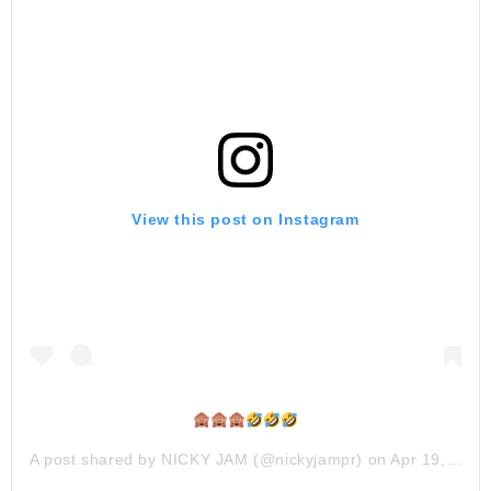
View this post on Instagram
A post shared by
NICKY JAM
(@nickyjampr) on
Apr 19, 2017 at 8:36pm PDT