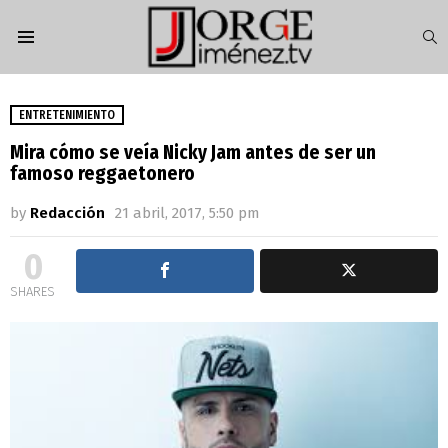
S
Menu
ENTRETENIMIENTO
Mira cómo se veía Nicky Jam antes de ser un
famoso reggaetonero
by
Redacción
21 abril, 2017, 5:50 pm
0
SHARES