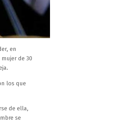
der, en
a mujer de 30
eja.
on los que
se de ella,
hombre se