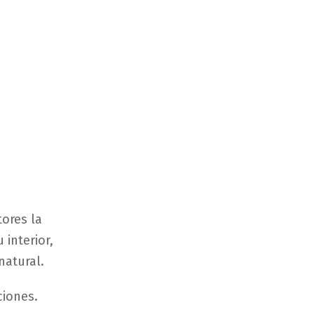
tores la
 interior,
natural.
ciones.