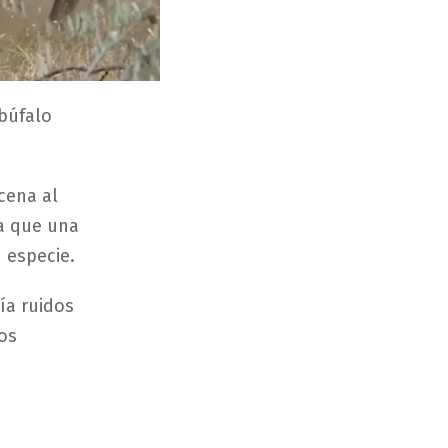
búfalo
cena al
a que una
 especie.
ía ruidos
os