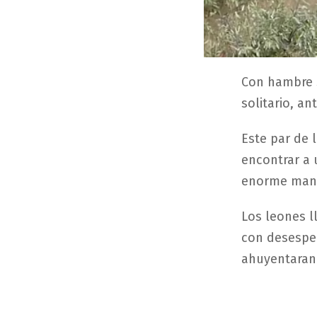
Con hambre s
solitario, a
Este par de 
encontrar a
enorme mana
Los leones l
con desesper
ahuyentaran 