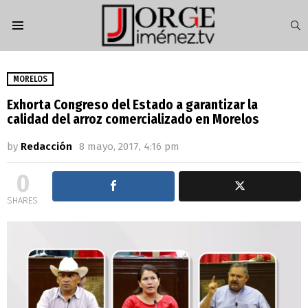
S
Menu
MORELOS
Exhorta Congreso del Estado a garantizar la
calidad del arroz comercializado en Morelos
by
Redacción
8 mayo, 2017, 4:16 pm
0
SHARES