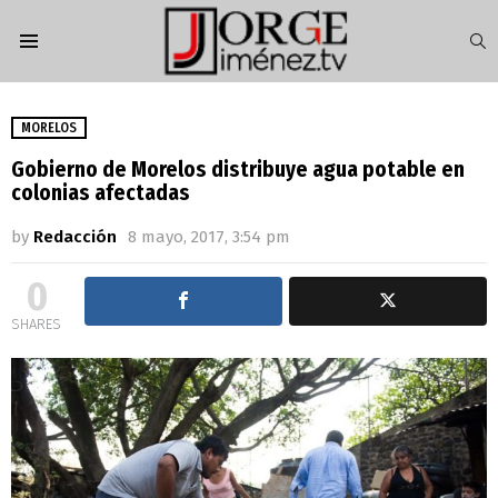
S
Menu
MORELOS
Gobierno de Morelos distribuye agua potable en
colonias afectadas
by
Redacción
8 mayo, 2017, 3:54 pm
0
SHARES