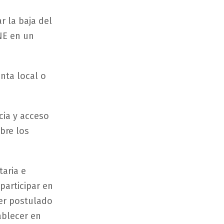
r la baja del
INE en un
unta local o
.
cia y acceso
obre los
taria e
participar en
ser postulado
ablecer en