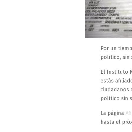
Por un tiempo
político, sin
El Instituto 
estás afiliad
ciudadanos q
político sin
La página
Af
hasta el pró