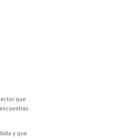
elector que
e encuentras
ebida y que