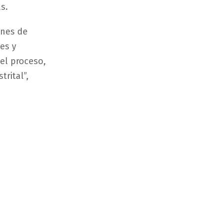
s.
ones de
les y
 el proceso,
trital”,