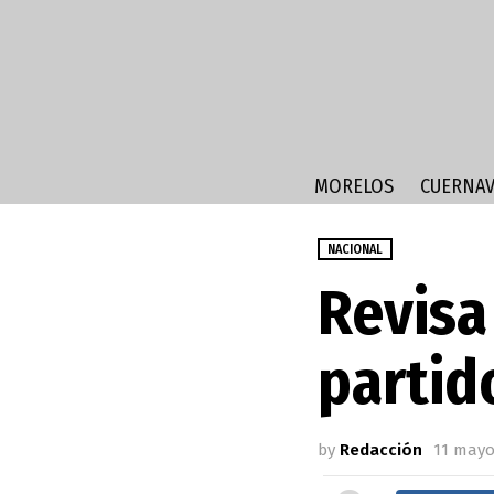
MORELOS
CUERNAV
NACIONAL
Revisa 
partid
by
Redacción
11 mayo,