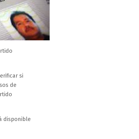
rtido
rificar si
asos de
rtido
á disponible